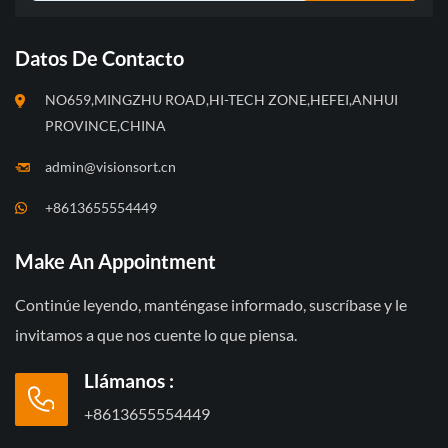
Datos De Contacto
NO659,MINGZHU ROAD,HI-TECH ZONE,HEFEI,ANHUI
PROVINCE,CHINA
admin@visionsort.cn
+8613655554449
Make An Appointment
Continúe leyendo, manténgase informado, suscríbase y le
invitamos a que nos cuente lo que piensa.
Llámanos :
+8613655554449