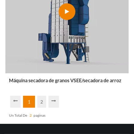
Máquina secadora de granos VSEE/secadora de arroz
1
2
Un Total De
2
Paginas