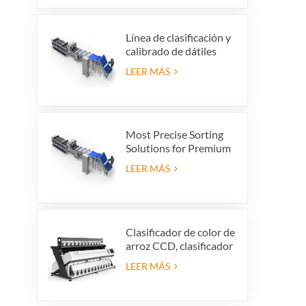
vibratorio, limpiador
vibratorio
Línea de clasificación y
calibrado de dátiles
premium: aumente el
LEER MÁS
valor de su producto y
sus ganancias de
exportación
Most Precise Sorting
Solutions for Premium
Quality Dates, Date
LEER MÁS
Grader powered by
VSEE AI technology
Clasificador de color de
arroz CCD, clasificador
automático de forma
LEER MÁS
de grano de arroz,
clasificador de color de
arroz de 12 tolvas