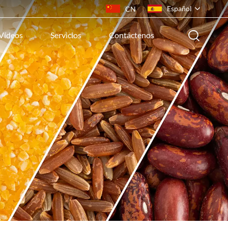
Español
CN
Vídeos
Servicios
Contáctenos
English
français
русский
español
português
ไทย
Indonesia
Tiếng việt