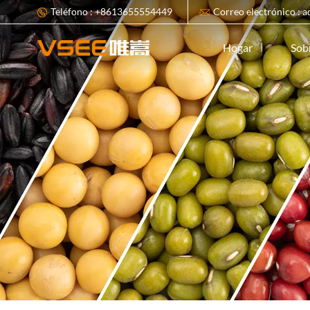
Teléfono : +8613655554449
Correo electrónico : 
Sob
Hogar