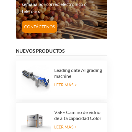
semana por correo electrónico o
teléfono.
CONTÁCTENOS
NUEVOS PRODUCTOS
Leading date AI grading
machine
LEER MÁS
VSEE Camino de vidrio
de alta capacidad Color
Colorido Máquinas de
LEER MÁS
clasificación de color de