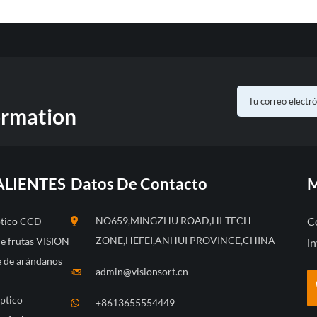
ormation
ALIENTES
Datos De Contacto
M
NO659,MINGZHU ROAD,HI-TECH
C
óptico CCD
ZONE,HEFEI,ANHUI PROVINCE,CHINA
de frutas VISION
in
te de arándanos
admin@visionsort.cn
óptico
+8613655554449