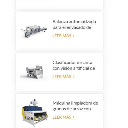
vidrio para producción
de reciclaje de vidrio
Balanza automatizada
para el envasado de
arándanos que ahorra
LEER MÁS
mano de obra con
sistema de rechazo
integrado.
Clasificador de cinta
con visión artificial de
alta precisión
LEER MÁS
Máquina limpiadora de
granos de arroz con
cáscara, criba vibratoria
LEER MÁS
para limpieza de arroz
con cáscara, tamiz