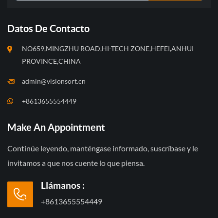
Datos De Contacto
NO659,MINGZHU ROAD,HI-TECH ZONE,HEFEI,ANHUI
PROVINCE,CHINA
admin@visionsort.cn
+8613655554449
Make An Appointment
Continúe leyendo, manténgase informado, suscríbase y le
invitamos a que nos cuente lo que piensa.
Llámanos :
+8613655554449