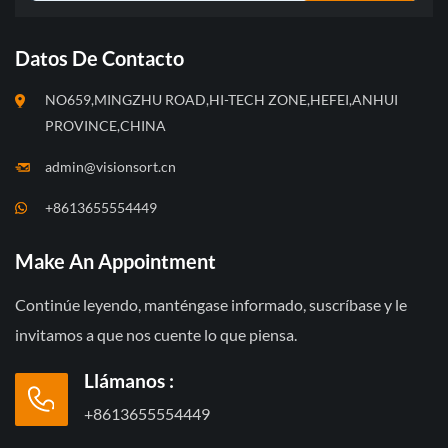
Datos De Contacto
NO659,MINGZHU ROAD,HI-TECH ZONE,HEFEI,ANHUI
PROVINCE,CHINA
admin@visionsort.cn
+8613655554449
Make An Appointment
Continúe leyendo, manténgase informado, suscríbase y le
invitamos a que nos cuente lo que piensa.
Llámanos :
+8613655554449