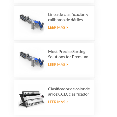
vibratorio, limpiador
vibratorio
Línea de clasificación y
calibrado de dátiles
premium: aumente el
LEER MÁS
valor de su producto y
sus ganancias de
exportación
Most Precise Sorting
Solutions for Premium
Quality Dates, Date
LEER MÁS
Grader powered by
VSEE AI technology
Clasificador de color de
arroz CCD, clasificador
automático de forma
LEER MÁS
de grano de arroz,
clasificador de color de
arroz de 12 tolvas