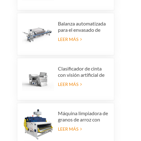
vidrio para producción
de reciclaje de vidrio
Balanza automatizada
para el envasado de
arándanos que ahorra
LEER MÁS
mano de obra con
sistema de rechazo
integrado.
Clasificador de cinta
con visión artificial de
alta precisión
LEER MÁS
Máquina limpiadora de
granos de arroz con
cáscara, criba vibratoria
LEER MÁS
para limpieza de arroz
con cáscara, tamiz