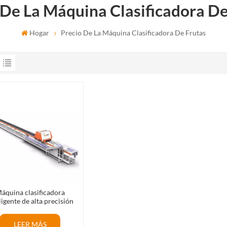
 De La Máquina Clasificadora De
Hogar
Precio De La Máquina Clasificadora De Frutas
áquina clasificadora
ligente de alta precisión
ra mandarinas verdes y
anjas en la industria de
LEER MÁS
lasificación de frutas.