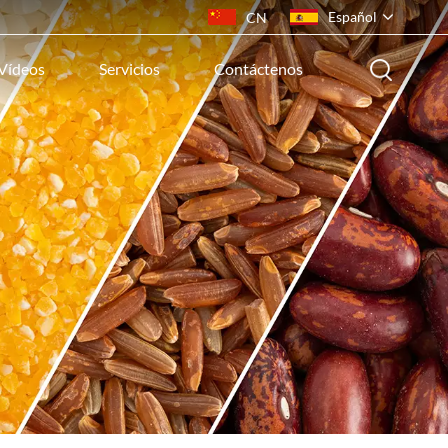
Español
CN
Vídeos
Servicios
Contáctenos
English
français
русский
español
português
ไทย
Indonesia
Tiếng việt