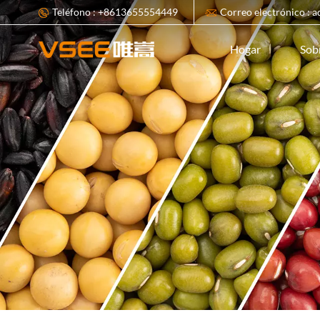
Teléfono : +8613655554449
Correo electrónico : 
Sob
Hogar