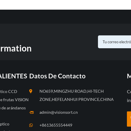
ormation
ALIENTES
Datos De Contacto
M
NO659,MINGZHU ROAD,HI-TECH
C
óptico CCD
ZONE,HEFEI,ANHUI PROVINCE,CHINA
de frutas VISION
in
te de arándanos
admin@visionsort.cn
óptico
+8613655554449