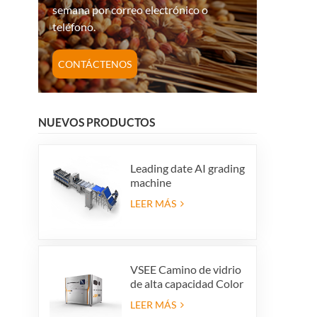
semana por correo electrónico o
teléfono.
CONTÁCTENOS
NUEVOS PRODUCTOS
Leading date AI grading
machine
LEER MÁS
VSEE Camino de vidrio
de alta capacidad Color
Colorido Máquinas de
LEER MÁS
clasificación de color de