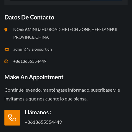
Datos De Contacto
NO659,MINGZHU ROAD,HI-TECH ZONE,HEFEI,ANHUI
PROVINCE,CHINA
admin@visionsort.cn
+8613655554449
Make An Appointment
Continúe leyendo, manténgase informado, suscríbase y le
invitamos a que nos cuente lo que piensa.
Llámanos :
+8613655554449